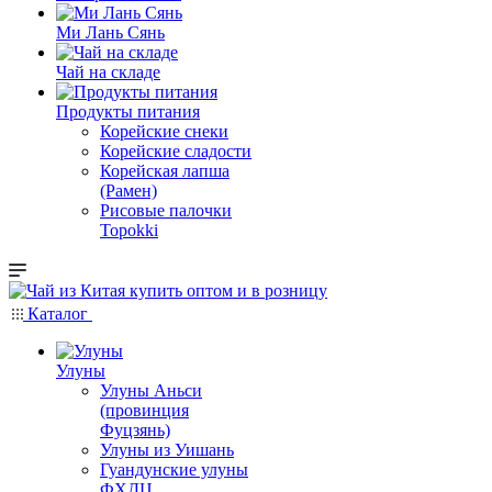
Ми Лань Сянь
Чай на складе
Продукты питания
Корейские снеки
Корейские сладости
Корейская лапша
(Рамен)
Рисовые палочки
Topokki
Каталог
Улуны
Улуны Аньси
(провинция
Фуцзянь)
Улуны из Уишань
Гуандунские улуны
ФХДЦ