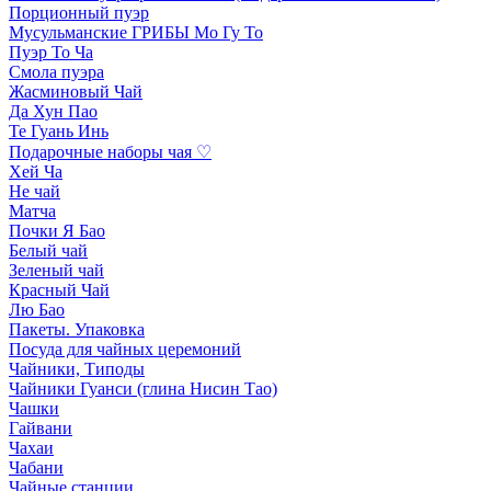
Порционный пуэр
Мусульманские ГРИБЫ Мо Гу То
Пуэр То Ча
Смола пуэра
Жасминовый Чай
Да Хун Пао
Те Гуань Инь
Подарочные наборы чая ♡
Хей Ча
Не чай
Матча
Почки Я Бао
Белый чай
Зеленый чай
Красный Чай
Лю Бао
Пакеты. Упаковка
Посуда для чайных церемоний
Чайники, Типоды
Чайники Гуанси (глина Нисин Тао)
Чашки
Гайвани
Чахаи
Чабани
Чайные станции