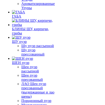
Ароматизированные
Улуны
ГАБА
БЛИНЫ ШУ, кирпичи,
грибы
ШУ пуэр
Шу пуэр рассыпной
Шу пуэр
прессованный
ШЕН пуэр
Шен пуэр
рассыпной
Шен пуэр
пресованный
ЛАО Шен пуэр
пресованный
(выдержанные и лао
шены)
Порционный пуэр
Мусульманские