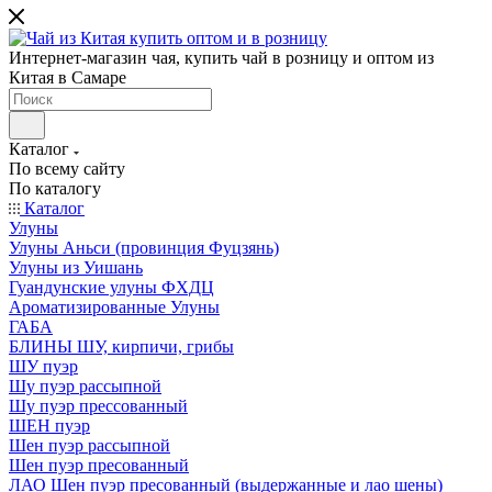
Интернет-магазин чая, купить чай в розницу и оптом из
Китая в Самаре
Каталог
По всему сайту
По каталогу
Каталог
Улуны
Улуны Аньси (провинция Фуцзянь)
Улуны из Уишань
Гуандунские улуны ФХДЦ
Ароматизированные Улуны
ГАБА
БЛИНЫ ШУ, кирпичи, грибы
ШУ пуэр
Шу пуэр рассыпной
Шу пуэр прессованный
ШЕН пуэр
Шен пуэр рассыпной
Шен пуэр пресованный
ЛАО Шен пуэр пресованный (выдержанные и лао шены)