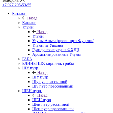
Телефоны
+7 927 295-53-55
Каталог
Назад
Каталог
Улуны
Назад
Улуны
Улуны Аньси (провинция Фуцзянь)
Улуны из Уишань
Гуандунские улуны ФХДЦ
Ароматизированные Улуны
ГАБА
БЛИНЫ ШУ, кирпичи, грибы
ШУ пуэр
Назад
ШУ пуэр
Шу пуэр рассыпной
Шу пуэр прессованный
ШЕН пуэр
Назад
ШЕН пуэр
Шен пуэр рассыпной
Шен пуэр пресованный