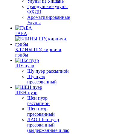
Улуны из Уишань
Гуандунские улуны
ФХДЦ
Ароматизированные
Улуны
ГАБА
БЛИНЫ ШУ, кирпичи,
грибы
ШУ пуэр
Шу пуэр рассыпной
Шу пуэр
прессованный
ШЕН пуэр
Шен пуэр
рассыпной
Шен пуэр
пресованный
ЛАО Шен пуэр
пресованный
(выдержанные и лао