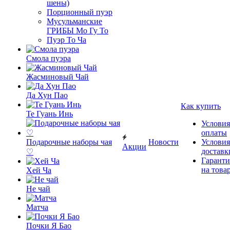
шены)
Порционный пуэр
Мусульманские
ГРИБЫ Мо Гу То
Пуэр То Ча
Смола пуэра
Жасминовый Чай
Да Хун Пао
Как купить
Те Гуань Инь
Условия
оплаты
Подарочные наборы чая
Новости
Условия
Акции
доставк
♡
Гаранти
на това
Хей Ча
Не чай
Матча
Почки Я Бао