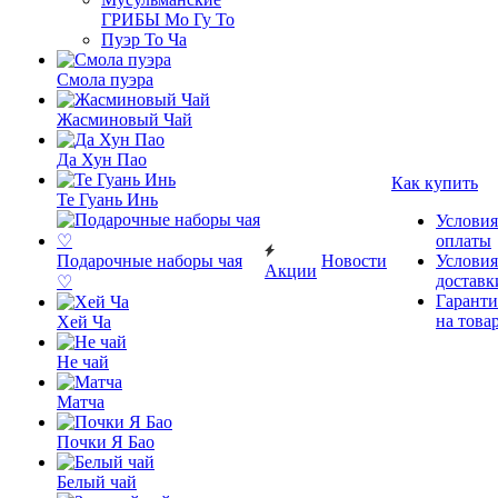
ГРИБЫ Мо Гу То
Пуэр То Ча
Смола пуэра
Жасминовый Чай
Да Хун Пао
Как купить
Те Гуань Инь
Условия
оплаты
Подарочные наборы чая
Новости
Условия
Акции
доставк
♡
Гаранти
на това
Хей Ча
Не чай
Матча
Почки Я Бао
Белый чай