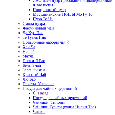
ЛАО Шен пуэр пресованный (выдержанные
и лао шены)
Порционный пуэр
Мусульманские ГРИБЫ Мо Гу То
Пуэр То Ча
Смола пуэра
Жасминовый Чай
Да Хун Пао
Те Гуань Инь
Подарочные наборы чая ♡
Хей Ча
Не чай
Матча
Почки Я Бао
Белый чай
Зеленый чай
Красный Чай
Лю Бао
Пакеты. Упаковка
Посуда для чайных церемоний
Назад
Посуда для чайных церемоний
Чайники, Типоды
Чайники Гуанси (глина Нисин Тао)
Чашки