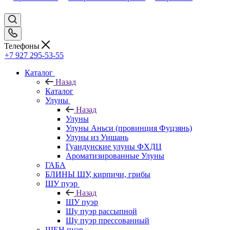
Телефоны
+7 927 295-53-55
Каталог
Назад
Каталог
Улуны
Назад
Улуны
Улуны Аньси (провинция Фуцзянь)
Улуны из Уишань
Гуандунские улуны ФХДЦ
Ароматизированные Улуны
ГАБА
БЛИНЫ ШУ, кирпичи, грибы
ШУ пуэр
Назад
ШУ пуэр
Шу пуэр рассыпной
Шу пуэр прессованный
ШЕН пуэр