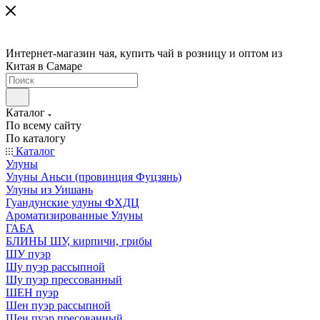
Интернет-магазин чая, купить чай в розницу и оптом из
Китая в Самаре
Каталог
По всему сайту
По каталогу
Каталог
Улуны
Улуны Аньси (провинция Фуцзянь)
Улуны из Уишань
Гуандунские улуны ФХДЦ
Ароматизированные Улуны
ГАБА
БЛИНЫ ШУ, кирпичи, грибы
ШУ пуэр
Шу пуэр рассыпной
Шу пуэр прессованный
ШЕН пуэр
Шен пуэр рассыпной
Шен пуэр пресованный