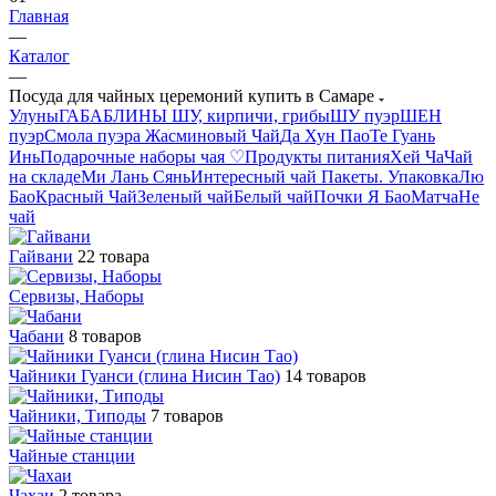
Главная
—
Каталог
—
Посуда для чайных церемоний купить в Самаре
Улуны
ГАБА
БЛИНЫ ШУ, кирпичи, грибы
ШУ пуэр
ШЕН
пуэр
Смола пуэра
Жасминовый Чай
Да Хун Пао
Те Гуань
Инь
Подарочные наборы чая ♡
Продукты питания
Хей Ча
Чай
на складе
Ми Лань Сянь
Интересный чай
Пакеты. Упаковка
Лю
Бао
Красный Чай
Зеленый чай
Белый чай
Почки Я Бао
Матча
Не
чай
Гайвани
22 товара
Сервизы, Наборы
Чабани
8 товаров
Чайники Гуанси (глина Нисин Тао)
14 товаров
Чайники, Типоды
7 товаров
Чайные станции
Чахаи
2 товара