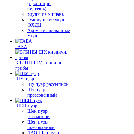
(провинция
Фуцзянь)
Улуны из Уишань
Гуандунские улуны
ФХДЦ
Ароматизированные
Улуны
ГАБА
БЛИНЫ ШУ, кирпичи,
грибы
ШУ пуэр
Шу пуэр рассыпной
Шу пуэр
прессованный
ШЕН пуэр
Шен пуэр
рассыпной
Шен пуэр
пресованный
ЛАО Шен пуэр