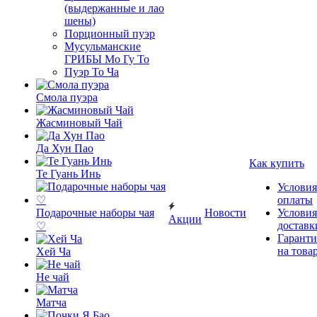
(выдержанные и лао
шены)
Порционный пуэр
Мусульманские
ГРИБЫ Мо Гу То
Пуэр То Ча
Смола пуэра
Жасминовый Чай
Да Хун Пао
Как купить
Те Гуань Инь
Условия
оплаты
Подарочные наборы чая
Новости
Условия
Акции
доставк
♡
Гаранти
на това
Хей Ча
Не чай
Матча