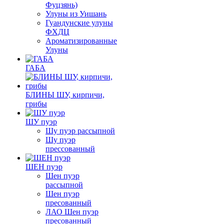
Фуцзянь)
Улуны из Уишань
Гуандунские улуны
ФХДЦ
Ароматизированные
Улуны
ГАБА
БЛИНЫ ШУ, кирпичи,
грибы
ШУ пуэр
Шу пуэр рассыпной
Шу пуэр
прессованный
ШЕН пуэр
Шен пуэр
рассыпной
Шен пуэр
пресованный
ЛАО Шен пуэр
пресованный