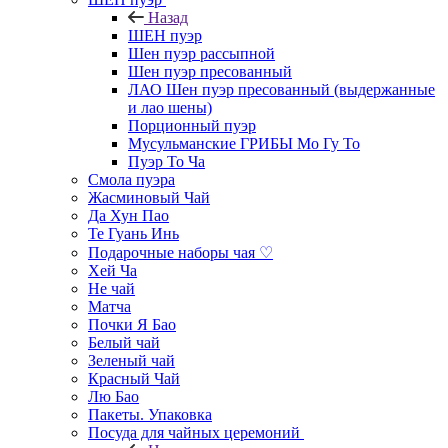
Назад
ШЕН пуэр
Шен пуэр рассыпной
Шен пуэр пресованный
ЛАО Шен пуэр пресованный (выдержанные
и лао шены)
Порционный пуэр
Мусульманские ГРИБЫ Мо Гу То
Пуэр То Ча
Смола пуэра
Жасминовый Чай
Да Хун Пао
Те Гуань Инь
Подарочные наборы чая ♡
Хей Ча
Не чай
Матча
Почки Я Бао
Белый чай
Зеленый чай
Красный Чай
Лю Бао
Пакеты. Упаковка
Посуда для чайных церемоний