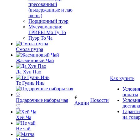
пресованный
(выдержанные и лао
шены)
Порционный пуэр
Мусульманские
ГРИБЫ Мо Гу То
Пуэр То Ча
Смола пуэра
Жасминовый Чай
Да Хун Пао
Как купить
Те Гуань Инь
Условия
оплаты
Подарочные наборы чая
Новости
Условия
Акции
доставк
♡
Гаранти
на това
Хей Ча
Не чай
Матча