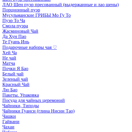
ЛАО Шен пуэр пресованный (выдержанные и лао шены)
Порционный пуэр
Мусульманские ГРИБЫ Мо Гу То
Пуэр То Ча
Смола пуэра
Жасминовый Чай
Да Хун Пао
Те Гуань Инь
Подарочные наборы чая ♡
Хей Ча
Не чай
Матча
Почки Я Бао
Белый чай
Зеленый чай
Красный Чай
Лю Бао
Пакеты. Упаковка
Посуда для чайных церемоний
Чайники, Типоды
Чайники Гуанси (глина Нисин Тао)
Чашки
Гайвани
Чахаи