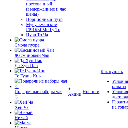
пресованный
(выдержанные и лао
шены)
Порционный пуэр
Мусульманские
ГРИБЫ Мо Гу То
Пуэр То Ча
Смола пуэра
Жасминовый Чай
Да Хун Пао
Как купить
Те Гуань Инь
Условия
оплаты
Подарочные наборы чая
Новости
Условия
Акции
доставк
♡
Гаранти
на това
Хей Ча
Не чай
Матча