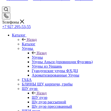
Телефоны
+7 927 295-53-55
Каталог
Назад
Каталог
Улуны
Назад
Улуны
Улуны Аньси (провинция Фуцзянь)
Улуны из Уишань
Гуандунские улуны ФХДЦ
Ароматизированные Улуны
ГАБА
БЛИНЫ ШУ, кирпичи, грибы
ШУ пуэр
Назад
ШУ пуэр
Шу пуэр рассыпной
Шу пуэр прессованный
ШЕН пуэр