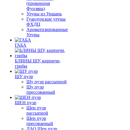
(провинция
Фуцзянь)
Улуны из Уишань
Гуандунские улуны
ФХДЦ
Ароматизированные
Улуны
ГАБА
БЛИНЫ ШУ, кирпичи,
грибы
ШУ пуэр
Шу пуэр рассыпной
Шу пуэр
прессованный
ШЕН пуэр
Шен пуэр
рассыпной
Шен пуэр
пресованный
ЛАО Шен пуэр