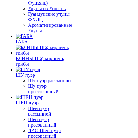
Фуцзянь)
Улуны из Уишань
Гуандунские улуны
ФХДЦ
Ароматизированные
Улуны
ГАБА
БЛИНЫ ШУ, кирпичи,
грибы
ШУ пуэр
Шу пуэр рассыпной
Шу пуэр
прессованный
ШЕН пуэр
Шен пуэр
рассыпной
Шен пуэр
пресованный
ЛАО Шен пуэр
пресованный