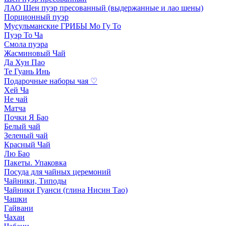
ЛАО Шен пуэр пресованный (выдержанные и лао шены)
Порционный пуэр
Мусульманские ГРИБЫ Мо Гу То
Пуэр То Ча
Смола пуэра
Жасминовый Чай
Да Хун Пао
Те Гуань Инь
Подарочные наборы чая ♡
Хей Ча
Не чай
Матча
Почки Я Бао
Белый чай
Зеленый чай
Красный Чай
Лю Бао
Пакеты. Упаковка
Посуда для чайных церемоний
Чайники, Типоды
Чайники Гуанси (глина Нисин Тао)
Чашки
Гайвани
Чахаи