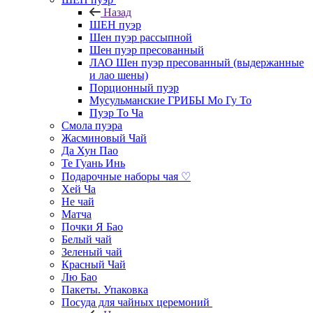
Назад
ШЕН пуэр
Шен пуэр рассыпной
Шен пуэр пресованный
ЛАО Шен пуэр пресованный (выдержанные
и лао шены)
Порционный пуэр
Мусульманские ГРИБЫ Мо Гу То
Пуэр То Ча
Смола пуэра
Жасминовый Чай
Да Хун Пао
Те Гуань Инь
Подарочные наборы чая ♡
Хей Ча
Не чай
Матча
Почки Я Бао
Белый чай
Зеленый чай
Красный Чай
Лю Бао
Пакеты. Упаковка
Посуда для чайных церемоний