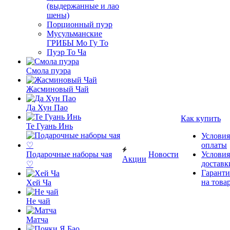
(выдержанные и лао
шены)
Порционный пуэр
Мусульманские
ГРИБЫ Мо Гу То
Пуэр То Ча
Смола пуэра
Жасминовый Чай
Да Хун Пао
Как купить
Те Гуань Инь
Условия
оплаты
Подарочные наборы чая
Новости
Условия
Акции
доставк
♡
Гаранти
на това
Хей Ча
Не чай
Матча