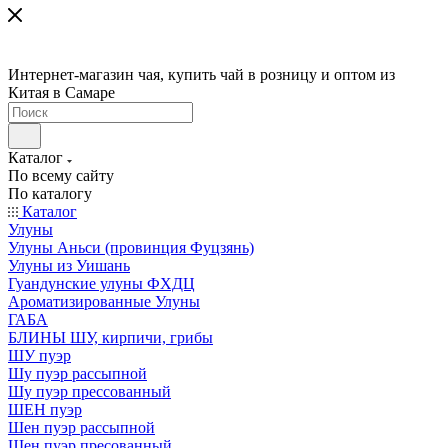
Интернет-магазин чая, купить чай в розницу и оптом из
Китая в Самаре
Каталог
По всему сайту
По каталогу
Каталог
Улуны
Улуны Аньси (провинция Фуцзянь)
Улуны из Уишань
Гуандунские улуны ФХДЦ
Ароматизированные Улуны
ГАБА
БЛИНЫ ШУ, кирпичи, грибы
ШУ пуэр
Шу пуэр рассыпной
Шу пуэр прессованный
ШЕН пуэр
Шен пуэр рассыпной
Шен пуэр пресованный