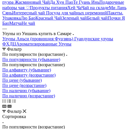
пуэра
Жасминовый Чай
Да Хун Пао
Те Гуань Инь
Подарочные
наборы чая ♡
Продукты питания
Хей Ча
Чай на складе
Ми Лань
Сянь
Интересный чай
Посуда для чайных церемоний
Пакеты.
Упаковка
Лю Бао
Красный Чай
Зеленый чай
Белый чай
Почки Я
Бао
Матча
Не чай
—
Улуны из Уишань купить в Самаре
Улуны Аньси (провинция Фуцзянь)
Гуандунские улуны
ФХДЦ
Ароматизированные Улуны
Фильтр
По популярности (возрастание)
По популярности (убывание)
По популярности (возрастание)
По алфавиту (убывание)
По алфавиту (возрастание)
По цене (убывание)
По цене (возрастание)
По наличию (убывание)
По наличию (возрастание)
Фильтр
Сортировка
По популярности (возрастание)