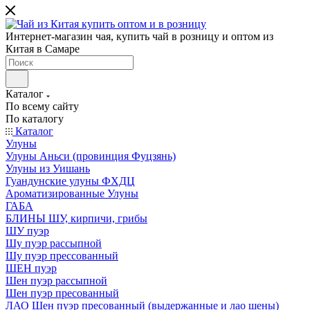
Интернет-магазин чая, купить чай в розницу и оптом из
Китая в Самаре
Каталог
По всему сайту
По каталогу
Каталог
Улуны
Улуны Аньси (провинция Фуцзянь)
Улуны из Уишань
Гуандунские улуны ФХДЦ
Ароматизированные Улуны
ГАБА
БЛИНЫ ШУ, кирпичи, грибы
ШУ пуэр
Шу пуэр рассыпной
Шу пуэр прессованный
ШЕН пуэр
Шен пуэр рассыпной
Шен пуэр пресованный
ЛАО Шен пуэр пресованный (выдержанные и лао шены)