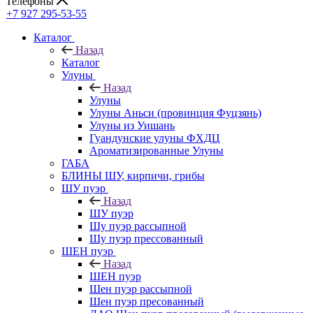
Телефоны
+7 927 295-53-55
Каталог
Назад
Каталог
Улуны
Назад
Улуны
Улуны Аньси (провинция Фуцзянь)
Улуны из Уишань
Гуандунские улуны ФХДЦ
Ароматизированные Улуны
ГАБА
БЛИНЫ ШУ, кирпичи, грибы
ШУ пуэр
Назад
ШУ пуэр
Шу пуэр рассыпной
Шу пуэр прессованный
ШЕН пуэр
Назад
ШЕН пуэр
Шен пуэр рассыпной
Шен пуэр пресованный