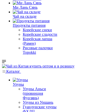
Ми Лань Сянь
Чай на складе
Продукты питания
Корейские снеки
Корейские сладости
Корейская лапша
(Рамен)
Рисовые палочки
Topokki
Каталог
Улуны
Улуны Аньси
(провинция
Фуцзянь)
Улуны из Уишань
Гуандунские улуны
ФХДЦ