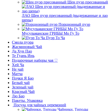
Шен пуэр пресованный
ЛАО Шен пуэр пресованный (выдержанные и лао
шены)
Порционный пуэр
Мусульманские ГРИБЫ Мо Гу То
Пуэр То Ча
Смола пуэра
Жасминовый Чай
Да Хун Пао
Те Гуань Инь
Подарочные наборы чая ♡
Хей Ча
Не чай
Матча
Почки Я Бао
Белый чай
Зеленый чай
Красный Чай
Лю Бао
Пакеты. Упаковка
Посуда для чайных церемоний
Чайники, Типоды