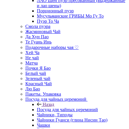
ЛАО Шен пуэр пресованный (выдержанные
и лао шены)
Порционный пуэр
Мусульманские ГРИБЫ Мо Гу То
Пуэр То Ча
Смола пуэра
Жасминовый Чай
Да Хун Пао
Те Гуань Инь
Подарочные наборы чая ♡
Хей Ча
Не чай
Матча
Почки Я Бао
Белый чай
Зеленый чай
Красный Чай
Лю Бао
Пакеты. Упаковка
Посуда для чайных церемоний
Назад
Посуда для чайных церемоний
Чайники, Типоды
Чайники Гуанси (глина Нисин Тао)
Чашки