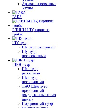
Ароматизированные
Улуны
ГАБА
БЛИНЫ ШУ, кирпичи,
грибы
ШУ пуэр
Шу пуэр рассыпной
Шу пуэр
прессованный
ШЕН пуэр
Шен пуэр
рассыпной
Шен пуэр
пресованный
ЛАО Шен пуэр
пресованный
(выдержанные и лао
шены)
Порционный пуэр
Мусульманские