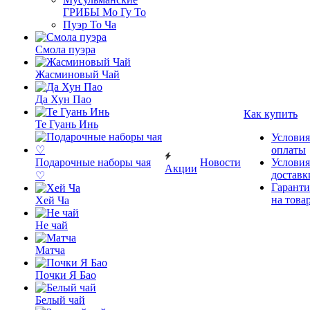
ГРИБЫ Мо Гу То
Пуэр То Ча
Смола пуэра
Жасминовый Чай
Да Хун Пао
Как купить
Те Гуань Инь
Условия
оплаты
Подарочные наборы чая
Новости
Условия
Акции
доставк
♡
Гаранти
на това
Хей Ча
Не чай
Матча
Почки Я Бао
Белый чай