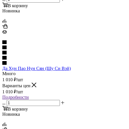
В корзину
Новинка
Да Хун Пао Нун Сян (Шу Си Вэй)
Много
1 010
₽
/шт
Варианты цен
1 010
₽
/шт
Подробности
В корзину
Новинка