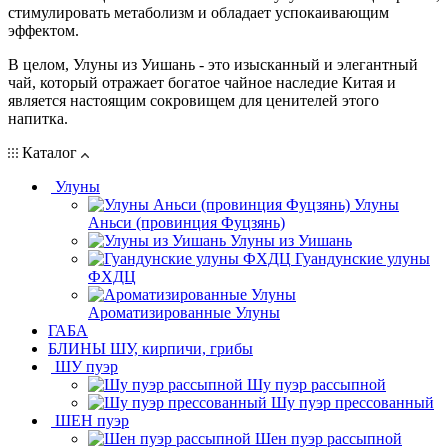
стимулировать метаболизм и обладает успокаивающим
эффектом.
В целом, Улуны из Уишань - это изысканный и элегантный
чай, который отражает богатое чайное наследие Китая и
является настоящим сокровищем для ценителей этого
напитка.
Каталог
Улуны
Улуны
Аньси (провинция Фуцзянь)
Улуны из Уишань
Гуандунские улуны
ФХДЦ
Ароматизированные Улуны
ГАБА
БЛИНЫ ШУ, кирпичи, грибы
ШУ пуэр
Шу пуэр рассыпной
Шу пуэр прессованный
ШЕН пуэр
Шен пуэр рассыпной