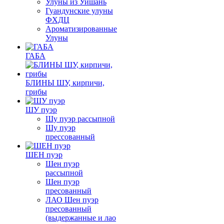
Улуны из Уишань
Гуандунские улуны
ФХДЦ
Ароматизированные
Улуны
ГАБА
БЛИНЫ ШУ, кирпичи,
грибы
ШУ пуэр
Шу пуэр рассыпной
Шу пуэр
прессованный
ШЕН пуэр
Шен пуэр
рассыпной
Шен пуэр
пресованный
ЛАО Шен пуэр
пресованный
(выдержанные и лао