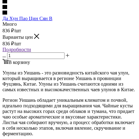
Да Хун Пао Цин Сян В
Много
836
₽
/шт
Варианты цен
836
₽
/шт
Подробности
В корзину
Улуны из Уишань - это разновидность китайского чая улун,
который выращивается в регионе Уишань в провинции
Фуцзянь, Китае. Улуны из Уишань считаются одними из
самых известных и высококачественных чаев улунов в Китае.
Регион Уишань обладает уникальным климатом и почвой,
идеально подходящими для выращивания чая. Чайные кусты
растут на высоких горах среди облаков и тумана, что придает
чаю особые ароматические и вкусовые характеристики.
Листья чая собирают вручную, а процесс обработки включает
в себя несколько этапов, включая вяление, скручивание и
ферментацию.