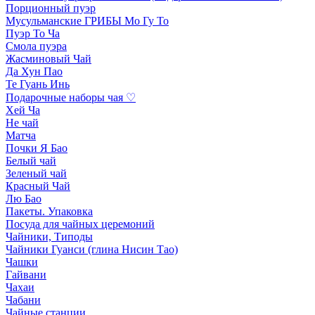
Порционный пуэр
Мусульманские ГРИБЫ Мо Гу То
Пуэр То Ча
Смола пуэра
Жасминовый Чай
Да Хун Пао
Те Гуань Инь
Подарочные наборы чая ♡
Хей Ча
Не чай
Матча
Почки Я Бао
Белый чай
Зеленый чай
Красный Чай
Лю Бао
Пакеты. Упаковка
Посуда для чайных церемоний
Чайники, Типоды
Чайники Гуанси (глина Нисин Тао)
Чашки
Гайвани
Чахаи
Чабани
Чайные станции