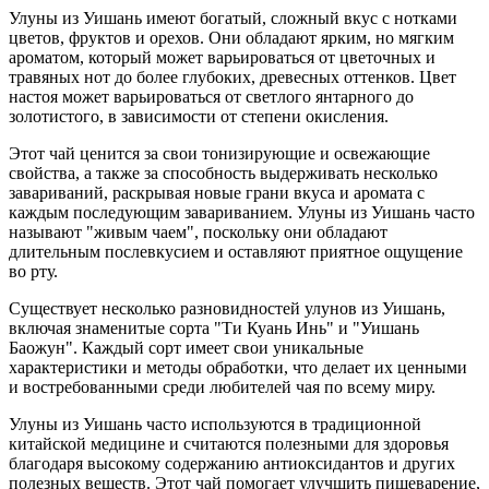
Улуны из Уишань имеют богатый, сложный вкус с нотками
цветов, фруктов и орехов. Они обладают ярким, но мягким
ароматом, который может варьироваться от цветочных и
травяных нот до более глубоких, древесных оттенков. Цвет
настоя может варьироваться от светлого янтарного до
золотистого, в зависимости от степени окисления.
Этот чай ценится за свои тонизирующие и освежающие
свойства, а также за способность выдерживать несколько
завариваний, раскрывая новые грани вкуса и аромата с
каждым последующим завариванием. Улуны из Уишань часто
называют "живым чаем", поскольку они обладают
длительным послевкусием и оставляют приятное ощущение
во рту.
Существует несколько разновидностей улунов из Уишань,
включая знаменитые сорта "Ти Куань Инь" и "Уишань
Баожун". Каждый сорт имеет свои уникальные
характеристики и методы обработки, что делает их ценными
и востребованными среди любителей чая по всему миру.
Улуны из Уишань часто используются в традиционной
китайской медицине и считаются полезными для здоровья
благодаря высокому содержанию антиоксидантов и других
полезных веществ. Этот чай помогает улучшить пищеварение,