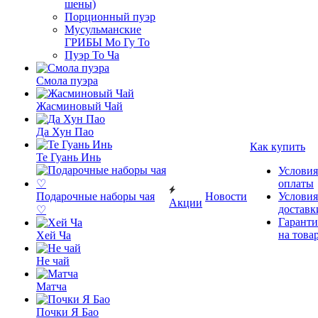
шены)
Порционный пуэр
Мусульманские
ГРИБЫ Мо Гу То
Пуэр То Ча
Смола пуэра
Жасминовый Чай
Да Хун Пао
Как купить
Те Гуань Инь
Условия
оплаты
Подарочные наборы чая
Новости
Условия
Акции
доставк
♡
Гаранти
на това
Хей Ча
Не чай
Матча
Почки Я Бао